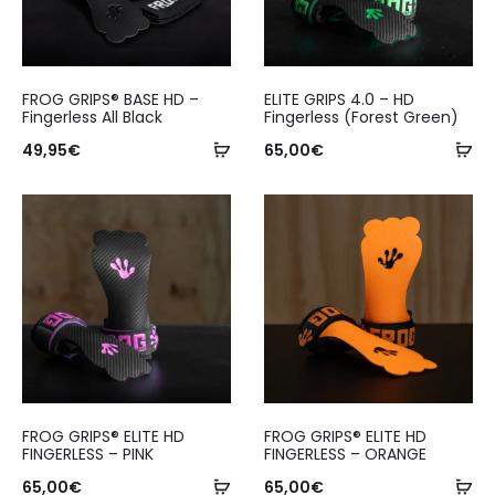
FROG GRIPS® BASE HD –
ELITE GRIPS 4.0 – HD
Fingerless All Black
Fingerless (Forest Green)
49,95
€
65,00
€
FROG GRIPS® ELITE HD
FROG GRIPS® ELITE HD
FINGERLESS – PINK
FINGERLESS – ORANGE
65,00
€
65,00
€